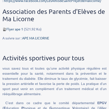
:
https://www.facebook.com/LesAmisdeSaintPrejetdeMalicorne/
Association des Parents d'Elèves de
Ma Licorne
Flyer ape 1
(521.92 Ko)
A suivre sur :
APE MA LICORNE
Activités sportives pour tous
vous savez tous et toutes qu’une
activité physique régulière est
essentielle pour la santé, notamment dans la prévention et le
traitement du diabète. Elle diminue le taux de glycémie, fait baisser
la pression artérielle et favorise la perte de poids. La pratique d’un
sport peut venir en complément d’un traitement médical et d’un
rééquilibrage alimentaire.
C’est dans ce cadre que le comité départemental
EPGV
(
E
ducation
P
hysique et de
G
ymnastique
V
olontaire) de l’Allier