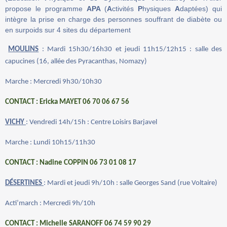
propose le programme
APA
(
A
ctivités
P
hysiques
A
daptées) qui
intègre la prise en charge des personnes souffrant de diabète ou
en surpoids sur 4 sites du département
MOULINS
: Mardi 15h30/16h30 et jeudi 11h15/12h15 : salle des
capucines (16, allée des Pyracanthas, Nomazy)
Marche : Mercredi 9h30/10h30
CONTACT : Ericka MAYET 06 70 06 67 56
VICHY
: Vendredi 14h/15h : Centre Loisirs Barjavel
Marche : Lundi 10h15/11h30
CONTACT : Nadine COPPIN 06 73 01 08 17
DÉSERTINES
: Mardi et jeudi 9h/10h : salle Georges Sand (rue Voltaire)
Acti’march : Mercredi 9h/10h
CONTACT : Michelle SARANOFF 06 74 59 90 29