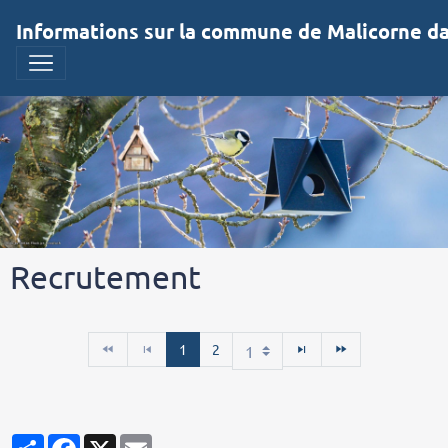
Informations sur la commune de Malicorne dan
Recrutement
1
2
Partager
Facebook
X
Email