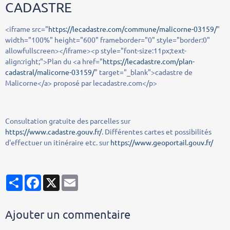
CADASTRE
<iframe src="
https://lecadastre.com/commune/malicorne-03159/
"
width="100%" height="600" frameborder="0" style="border:0"
allowfullscreen></iframe><p style="font-size:11px;text-
align:right;">Plan du <a href="
https://lecadastre.com/plan-
cadastral/malicorne-03159/
" target="_blank">cadastre de
Malicorne</a> proposé par lecadastre.com</p>
Consultation gratuite des parcelles sur
https://www.cadastre.gouv.fr/
. Différentes cartes et possibilités
d'effectuer un itinéraire etc. sur
https://www.geoportail.gouv.fr/
Partager
Facebook
X
Email
Ajouter un commentaire